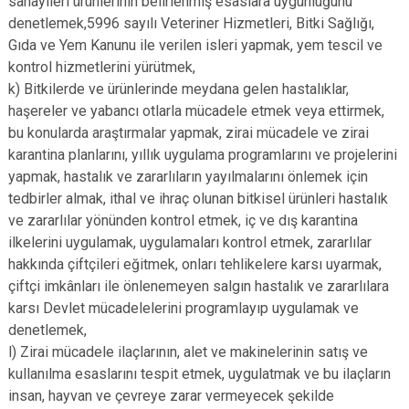
sanayileri ürünlerinin belirlenmiş esaslara uygunluğunu
denetlemek,5996 sayılı Veteriner Hizmetleri, Bitki Sağlığı,
Gıda ve Yem Kanunu ile verilen isleri yapmak, yem tescil ve
kontrol hizmetlerini yürütmek,
k) Bitkilerde ve ürünlerinde meydana gelen hastalıklar,
haşereler ve yabancı otlarla mücadele etmek veya ettirmek,
bu konularda araştırmalar yapmak, zirai mücadele ve zirai
karantina planlarını, yıllık uygulama programlarını ve projelerini
yapmak, hastalık ve zararlıların yayılmalarını önlemek için
tedbirler almak, ithal ve ihraç olunan bitkisel ürünleri hastalık
ve zararlılar yönünden kontrol etmek, iç ve dış karantina
ilkelerini uygulamak, uygulamaları kontrol etmek, zararlılar
hakkında çiftçileri eğitmek, onları tehlikelere karsı uyarmak,
çiftçi imkânları ile önlenemeyen salgın hastalık ve zararlılara
karsı Devlet mücadelelerini programlayıp uygulamak ve
denetlemek,
l) Zirai mücadele ilaçlarının, alet ve makinelerinin satış ve
kullanılma esaslarını tespit etmek, uygulatmak ve bu ilaçların
insan, hayvan ve çevreye zarar vermeyecek şekilde