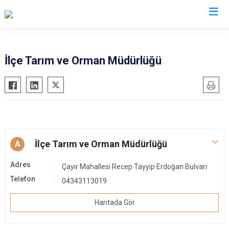
Bitlis
İlçe Tarım ve Orman Müdürlüğü
Adilcevaz
Ahlat
Güroymak
Hizan
İlçe Tarım ve Orman Müdürlüğü
Mutki
A
Tatvan
Adres
Çayır Mahallesi Recep Tayyip Erdoğan Bulvarı
Telefon
04343113019
Haritada Gör