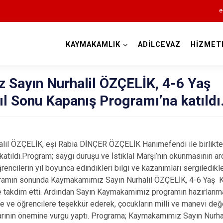
e
KAYMAKAMLIK
ADİLCEVAZ
HİZMET
Bitlis
Sayın Nurhalil ÖZÇELİK, 4-6 Yaş
ıl Sonu Kapanış Programı’na katıldı
il ÖZÇELİK, eşi Rabia DİNÇER ÖZÇELİK Hanımefendi ile birlikte 
atıldı.Program; saygı duruşu ve İstiklal Marşı’nın okunmasının ar
Adilcevaz
öğrencilerin yıl boyunca edindikleri bilgi ve kazanımları sergiledikle
ogramın sonunda Kaymakamımız Sayın Nurhalil ÖZÇELİK, 4-6 Yaş K
Ahlat
e takdim etti. Ardından Sayın Kaymakamımız programın hazırlan
Güroymak
ere ve öğrencilere teşekkür ederek, çocukların milli ve manevi değ
Hizan
arının önemine vurgu yaptı. Programa; Kaymakamımız Sayın Nurha