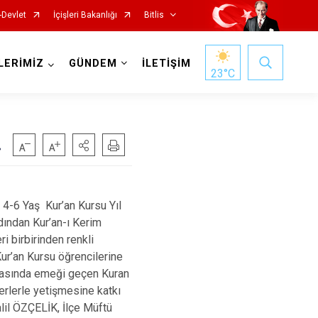
-Devlet
İçişleri Bakanlığı
Bitlis
LERİMİZ
GÜNDEM
İLETİŞİM
23
°C
.
4-6 Yaş Kur’an Kursu Yıl
dından Kur’an-ı Kerim
ri birbirinden renkli
ur’an Kursu öğrencilerine
masında emeği geçen Kuran
erlerle yetişmesine katkı
lil ÖZÇELİK, İlçe Müftü