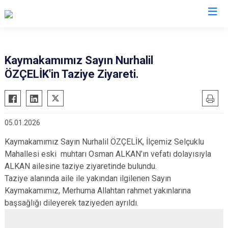
Bitlis
Kaymakamımız Sayın Nurhalil
ÖZÇELİK'in Taziye Ziyareti.
Adilcevaz
Ahlat
Güroymak
05.01.2026
Hizan
Kaymakamımız Sayın Nurhalil ÖZÇELİK, İlçemiz Selçuklu
Mutki
Mahallesi eski muhtarı Osman ALKAN’ın vefatı dolayısıyla
Tatvan
ALKAN ailesine taziye ziyaretinde bulundu.
Taziye alanında aile ile yakından ilgilenen Sayın
Kaymakamımız, Merhuma Allahtan rahmet yakınlarına
başsağlığı dileyerek taziyeden ayrıldı.